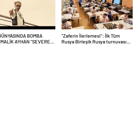
DÜNYASINDA BOMBA
“Zaferin İlerlemesi”: İlk Tüm
! MALİK AYHAN “SEVEREK
Rusya Birleşik Rusya turnuvası
 İLE GERİ DÖNDÜ!
olan “Kendi Satrancımız”, Nizhny
Tagil’de sona erdi