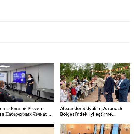
сты «Единой России»
Alexander Sidyakin, Voronezh
и в Набережных Челнах
Bölgesi’ndeki iyileştirme
тительские мероприятия
projelerinin uygulanmasını
лодых специалистов
değerlendirdi
За