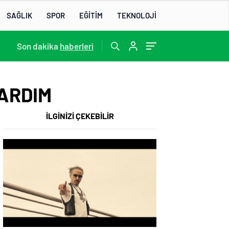
SAĞLIK
SPOR
EĞİTİM
TEKNOLOJİ
22:07
Son dakika
/
haberleri
YARDIM
İLGİNİZİ ÇEKEBİLİR