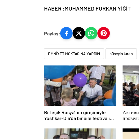
HABER :MUHAMMED FURKAN YİĞİT
Paylaş:
EMNİYET NOKTASINA YARDIM
hüseyin kıran
Birleşik Rusya’nın girişimiyle
Активи
Yoshkar-Ola’da bir aile festivali
провел
düzenlendi
просве
для мо
КАМА