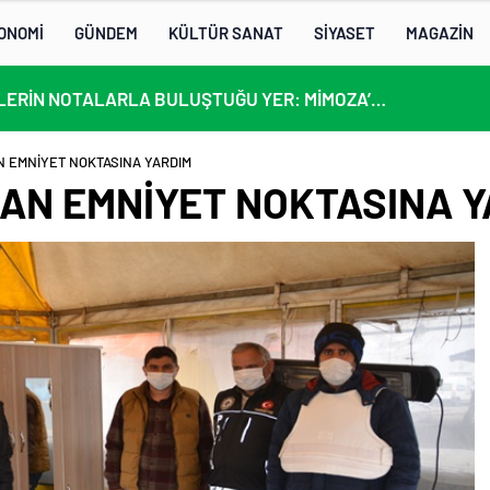
ONOMİ
GÜNDEM
KÜLTÜR SANAT
SİYASET
MAGAZİN
KÜLTÜRLERİN NOTALARLA BULUŞTUĞU YER: MİMOZA’M KAFE’DE DOSTLUK RÜZGARI!
N EMNİYET NOKTASINA YARDIM
DAN EMNİYET NOKTASINA 