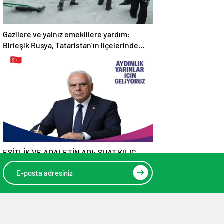
Gazilere ve yalnız emeklilere yardım:
Birleşik Rusya, Tataristan’ın ilçelerinde
“Kar İnişi” kampanyası düzenliyor
EŞİTLİK VE ADALETİN ADI: SUAT KILIÇ