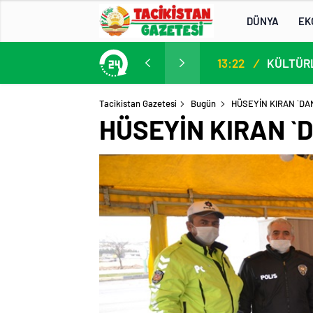
DÜNYA
EK
13. AB-Orta Asya Yüksek Düzeyli Siyasi ve Güvenlik Diyaloğuna Katılım
13:22
/
Tacikistan Gazetesi
Bugün
HÜSEYİN KIRAN `DA
HÜSEYİN KIRAN `