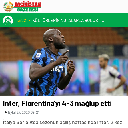
13:22
/
KÜLTÜRLERİN NOTALARLA BULUŞTUĞU YER: MİMOZA’M KAFE’DE DOSTLUK RÜZGARI!
Inter, Fiorentina’yı 4-3 mağlup etti
Eylül 27, 2020 09:21
İtalya Serie A’da sezonun açılış haftasında Inter, 2 kez