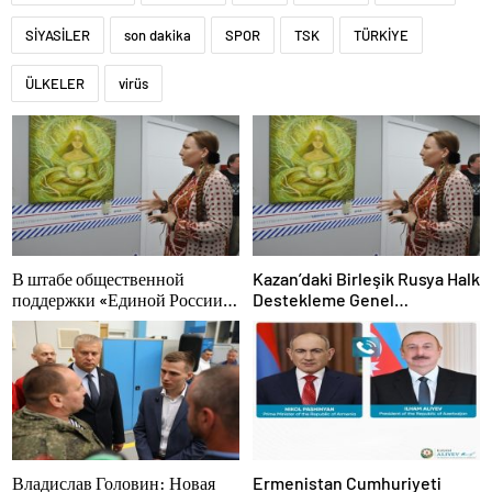
SİYASİLER
son dakika
SPOR
TSK
TÜRKİYE
ÜLKELER
virüs
В штабе общественной
Kazan’daki Birleşik Rusya Halk
поддержки «Единой России»
Destekleme Genel
в Казани открылась выставка
Merkezi’nde felsefi
философской живописи
resimlerden oluşan bir sergi
açıldı
Владислав Головин: Новая
Ermenistan Cumhuriyeti