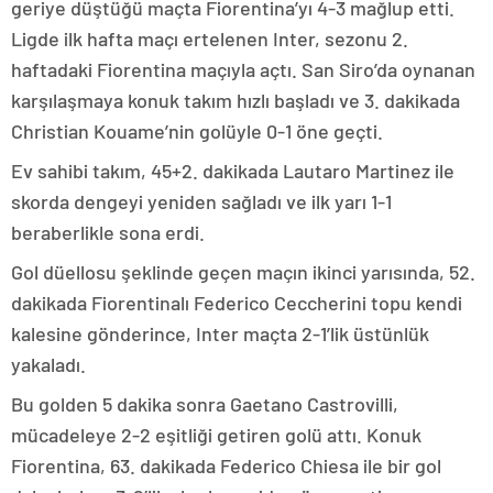
geriye düştüğü maçta Fiorentina’yı 4-3 mağlup etti.
Ligde ilk hafta maçı ertelenen Inter, sezonu 2.
haftadaki Fiorentina maçıyla açtı. San Siro’da oynanan
karşılaşmaya konuk takım hızlı başladı ve 3. dakikada
Christian Kouame’nin golüyle 0-1 öne geçti.
Ev sahibi takım, 45+2. dakikada Lautaro Martinez ile
skorda dengeyi yeniden sağladı ve ilk yarı 1-1
beraberlikle sona erdi.
Gol düellosu şeklinde geçen maçın ikinci yarısında, 52.
dakikada Fiorentinalı Federico Ceccherini topu kendi
kalesine gönderince, Inter maçta 2-1’lik üstünlük
yakaladı.
Bu golden 5 dakika sonra Gaetano Castrovilli,
mücadeleye 2-2 eşitliği getiren golü attı. Konuk
Fiorentina, 63. dakikada Federico Chiesa ile bir gol