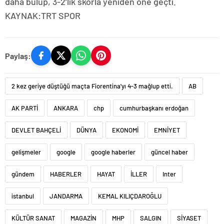
daha bulup, 3-2’lik skorla yeniden öne geçti.
KAYNAK:TRT SPOR
Paylaş:
2 kez geriye düştüğü maçta Fiorentina'yı 4-3 mağlup etti.
AB
AK PARTİ
ANKARA
chp
cumhurbaşkanı erdoğan
DEVLET BAHÇELİ
DÜNYA
EKONOMİ
EMNİYET
gelişmeler
google
google haberler
güncel haber
gündem
HABERLER
HAYAT
İLLER
Inter
istanbul
JANDARMA
KEMAL KILIÇDAROĞLU
KÜLTÜR SANAT
MAGAZİN
MHP
SALGIN
SİYASET