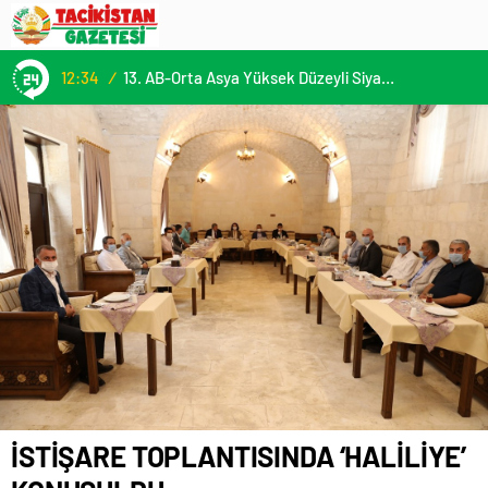
12:34
/
13. AB-Orta Asya Yüksek Düzeyli Siyasi ve Güvenlik Diyaloğuna Katılım
İSTİŞARE TOPLANTISINDA ‘HALİLİYE’