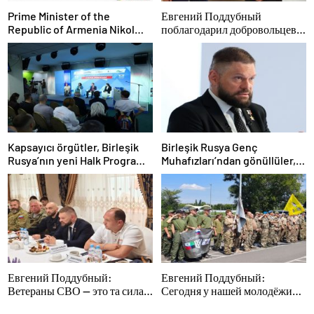
Prime Minister of the
Евгений Поддубный
Republic of Armenia Nikol
поблагодарил добровольцев
Pashinyan called President of
Белгородской области за
the Republic of Azerbaijan
мужество в спасении
Ilham Aliyev
пострадавших от обстрелов
Kapsayıcı örgütler, Birleşik
Birleşik Rusya Genç
Rusya’nın yeni Halk Programı
Muhafızları’ndan gönüllüler,
için Vladislav Golovin’e
Belgorod sakinlerine yangın
teklifler sundu
söndürücüler ve jeneratörler
konusunda yardımcı olacak
Евгений Поддубный:
Евгений Поддубный:
Ветераны СВО — это та сила,
Сегодня у нашей молодёжи
которая изменит страну
куётся характер победителей