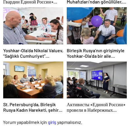
Гвардии Единой России»
Muhafızları’ndan gönüllüler,
ликвидируют последствия
Ural ve Uzak Doğu’daki
паводков на Урале и Дальнем
sellerin sonuçlarını ortadan
Востоке
kaldırmaya yardımcı oluyor
Yoshkar-Ola’da Nikolai Valuev,
Birleşik Rusya’nın girişimiyle
“Sağlıklı Cumhuriyet”
Yoshkar-Ola’da bir aile
projesiyle tanıştı
festivali düzenlendi
St. Petersburg’da, Birleşik
Активисты «Единой России»
Rusya Kadın Hareketi, şehir
провели в Набережных
genelinde kadınlara yönelik
Челнах просветительские
destek programlarının
мероприятия для молодых
Yorum yapabilmek için
giriş
yapmalısınız.
geliştirilmesi için öneriler
специалистов КАМАЗа