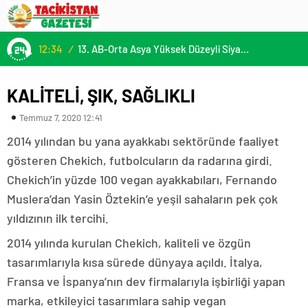
12:34
/
13. AB-Orta Asya Yüksek Düzeyli Siyasi ve Güvenlik Diyaloğuna Katılım
KALİTELİ, ŞIK, SAĞLIKLI
Temmuz 7, 2020 12:41
2014 yılından bu yana ayakkabı sektöründe faaliyet
gösteren Chekich, futbolcuların da radarına girdi.
Chekich’in yüzde 100 vegan ayakkabıları, Fernando
Muslera’dan Yasin Öztekin’e yeşil sahaların pek çok
yıldızının ilk tercihi.
2014 yılında kurulan Chekich, kaliteli ve özgün
tasarımlarıyla kısa sürede dünyaya açıldı. İtalya,
Fransa ve İspanya’nın dev firmalarıyla işbirliği yapan
marka, etkileyici tasarımlara sahip vegan