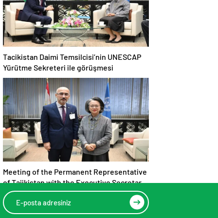
Tacikistan Daimi Temsilcisi’nin UNESCAP
Yürütme Sekreteri ile görüşmesi
Meeting of the Permanent Representative
of Tajikistan with the Executive Secretary
of UNESCAP