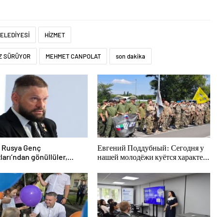
BELEDİYESİ
HİZMET
IZ SÜRÜYOR
MEHMET CANPOLAT
son dakika
k Rusya Genç
Евгений Поддубный: Сегодня у
ları’ndan gönüllüler,
нашей молодёжи куётся характер
d sakinlerine yangın
победителей
cüler ve jeneratörler
nda yardımcı olacak