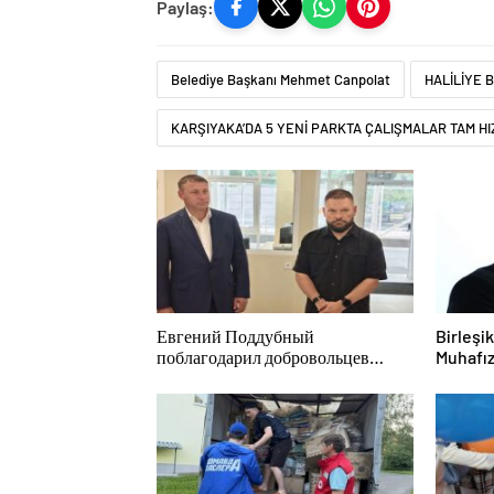
Paylaş:
Belediye Başkanı Mehmet Canpolat
HALİLİYE 
KARŞIYAKA’DA 5 YENİ PARKTA ÇALIŞMALAR TAM H
Евгений Поддубный
Birleşi
поблагодарил добровольцев
Muhafız
Белгородской области за
Belgoro
мужество в спасении
söndürü
пострадавших от обстрелов
konusu