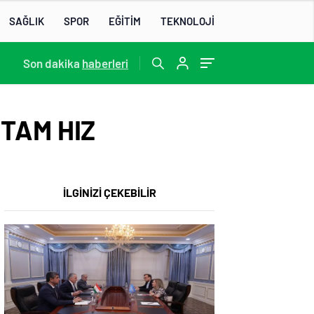
SAĞLIK
SPOR
EĞİTİM
TEKNOLOJİ
22:07
Son dakika
/
haberleri
TAM HIZ
İLGİNİZİ ÇEKEBİLİR