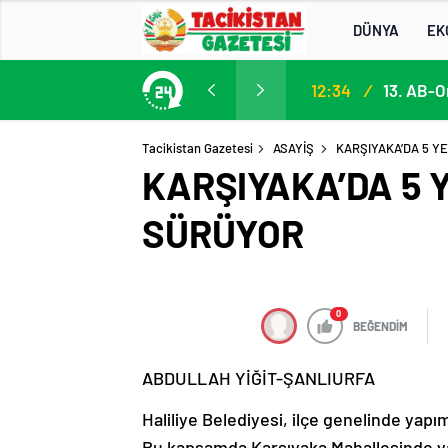
DÜNYA
EK
13. AB-Orta Asya Yüksek Düzeyli Siyasi ve Güvenlik Diyaloğuna Katılım
13:22
/
Tacikistan Gazetesi
ASAYİŞ
KARŞIYAKA’DA 5 Y
KARŞIYAKA’DA 5 
SÜRÜYOR
0
BEĞENDİM
ABDULLAH YİĞİT-ŞANLIURFA
Haliliye Belediyesi, ilçe genelinde yapı
Bu kapsamda Karşıyaka Mahallesinde yap