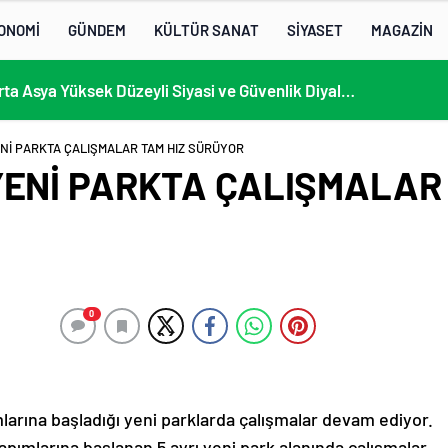
ONOMİ
GÜNDEM
KÜLTÜR SANAT
SİYASET
MAGAZİN
KÜLTÜRLERİN NOTALARLA BULUŞTUĞU YER: MİMOZA’M KAFE’DE DOSTLUK RÜZGARI!
ENİ PARKTA ÇALIŞMALAR TAM HIZ SÜRÜYOR
YENİ PARKTA ÇALIŞMALAR 
0
mlarına başladığı yeni parklarda çalışmalar devam ediyor.
ımlarına başlanan 5 ayrı yeni park alanında çalışmalar