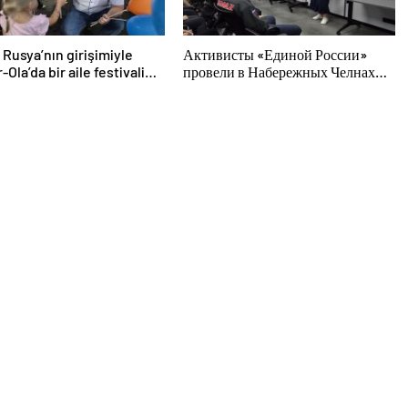
k Rusya’nın girişimiyle
Активисты «Единой России»
Ola’da bir aile festivali
провели в Набережных Челнах
endi
просветительские мероприятия
для молодых специалистов
КАМАЗа