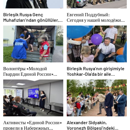
Birleşik Rusya Genç
Евгений Поддубный:
Muhafızları’ndan gönüllüler,
Сегодня у нашей молодёжи
Belgorod sakinlerine yangın
куётся характер победителей
söndürücüler ve jeneratörler
konusunda yardımcı olacak
Волонтёры «Молодой
Birleşik Rusya’nın girişimiyle
Гвардии Единой России»
Yoshkar-Ola’da bir aile
ликвидируют последствия
festivali düzenlendi
паводков на Урале и Дальнем
Востоке
Активисты «Единой России»
Alexander Sidyakin,
провели в Набережных
Voronezh Bölgesi’ndeki