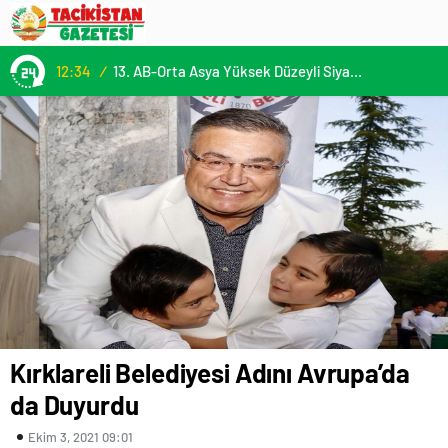
12:34
/
13. AB-Orta Asya Yüksek Düzeyli Siyasi ve Güvenlik Diyaloğuna Katılım
Kırklareli Belediyesi Adını Avrupa’da
da Duyurdu
Ekim 3, 2021 09:01