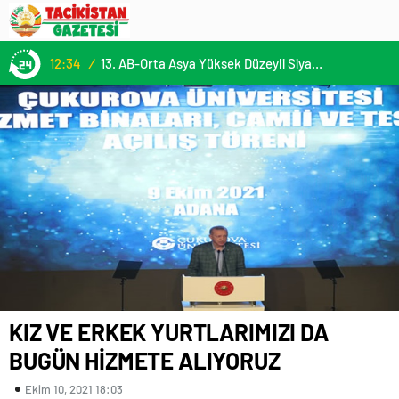
12:34
/
13. AB-Orta Asya Yüksek Düzeyli Siyasi ve Güvenlik Diyaloğuna Katılım
KIZ VE ERKEK YURTLARIMIZI DA
BUGÜN HİZMETE ALIYORUZ
Ekim 10, 2021 18:03