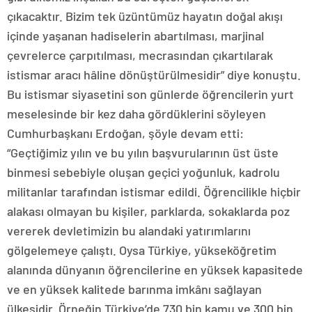
çıkacaktır. Bizim tek üzüntümüz hayatın doğal akışı
içinde yaşanan hadiselerin abartılması, marjinal
çevrelerce çarpıtılması, mecrasından çıkartılarak
istismar aracı hâline dönüştürülmesidir” diye konuştu.
Bu istismar siyasetini son günlerde öğrencilerin yurt
meselesinde bir kez daha gördüklerini söyleyen
Cumhurbaşkanı Erdoğan, şöyle devam etti:
“Geçtiğimiz yılın ve bu yılın başvurularının üst üste
binmesi sebebiyle oluşan geçici yoğunluk, kadrolu
militanlar tarafından istismar edildi. Öğrencilikle hiçbir
alakası olmayan bu kişiler, parklarda, sokaklarda poz
vererek devletimizin bu alandaki yatırımlarını
gölgelemeye çalıştı. Oysa Türkiye, yükseköğretim
alanında dünyanın öğrencilerine en yüksek kapasitede
ve en yüksek kalitede barınma imkânı sağlayan
ülkesidir. Örneğin Türkiye’de 730 bin kamu ve 300 bin