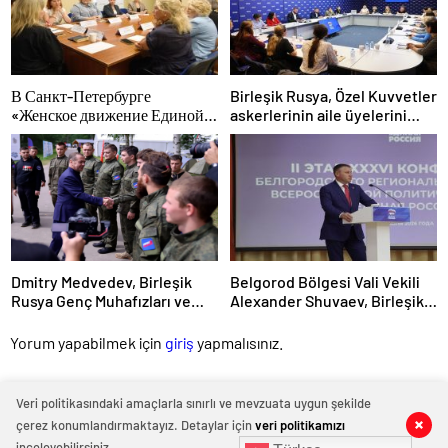
kararını destekliyor
В Санкт-Петербурге
Birleşik Rusya, Özel Kuvvetler
«Женское движение Единой
askerlerinin aile üyelerini
России» сформировало
yeni hükümet destek
предложения по развитию
önlemleri hakkında
городских программ
bilgilendirdi
поддержки женщин
Dmitry Medvedev, Birleşik
Belgorod Bölgesi Vali Vekili
Rusya Genç Muhafızları ve
Alexander Shuvaev, Birleşik
Gönüllü Bölüğü’nden
Rusya’nın bölgesel şubesinin
gönüllüleri cephe hatlarına
sekreterliğine seçildi
Yorum yapabilmek için
giriş
yapmalısınız.
kadar eşlik etti
Veri politikasındaki amaçlarla sınırlı ve mevzuata uygun şekilde
çerez konumlandırmaktayız. Detaylar için
veri politikamızı
inceleyebilirsiniz.