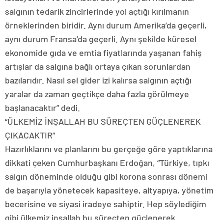
salgının tedarik zincirlerinde yol açtığı kırılmanın
örneklerinden biridir. Aynı durum Amerika’da geçerli,
aynı durum Fransa’da geçerli. Aynı şekilde küresel
ekonomide gıda ve emtia fiyatlarında yaşanan fahiş
artışlar da salgına bağlı ortaya çıkan sorunlardan
bazılarıdır. Nasıl sel gider izi kalırsa salgının açtığı
yaralar da zaman geçtikçe daha fazla görülmeye
başlanacaktır” dedi.
“ÜLKEMİZ İNŞALLAH BU SÜREÇTEN GÜÇLENEREK
ÇIKACAKTIR”
Hazırlıklarını ve planlarını bu gerçeğe göre yaptıklarına
dikkati çeken Cumhurbaşkanı Erdoğan, “Türkiye, tıpkı
salgın döneminde olduğu gibi korona sonrası dönemi
de başarıyla yönetecek kapasiteye, altyapıya, yönetim
becerisine ve siyasi iradeye sahiptir. Hep söylediğim
gibi ülkemiz inşallah bu süreçten güçlenerek