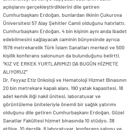
açılışlarını gerçekleştirdiklerini dile getiren
Cumhurbaşkanı Erdoğan, bunlardan ilkinin Çukurova
Üniversitesi 57 Alay Şehitler Camii olduğunu hatırlattı.
Cumhurbaşkanı Erdoğan, 4 bin kişinin aynı anda ibadet
edebilmesini sağlayacak caminin bünyesinde ayrıca
1578 metrekarelik Türk İslam Sanatları merkezi ve 500
kişilik konferans salonunun da bulunduğunu belirtti.
“KIZ VE ERKEK YURTLARIMIZI DA BUGÜN HİZMETE
ALIYORUZ”
Dr. Feyyaz Etiz Onkoloji ve Hematoloji Hizmet Binasının
20 bin metrekare kapalı alanı, 190 yatak kapasitesi, 18
adet kemik iliği nakil ünitesi, laboratuvar ve
görüntüleme üniteleriyle önemli bir sağlık yatırımı
olduğunu dile getiren Cumhurbaşkanı Erdoğan, Güzel
Sanatlar Fakültesi hizmet binasında 10 stüdyo, 38
atölye, 10 derslik, 6 laboratuvar, konferans salonu ve