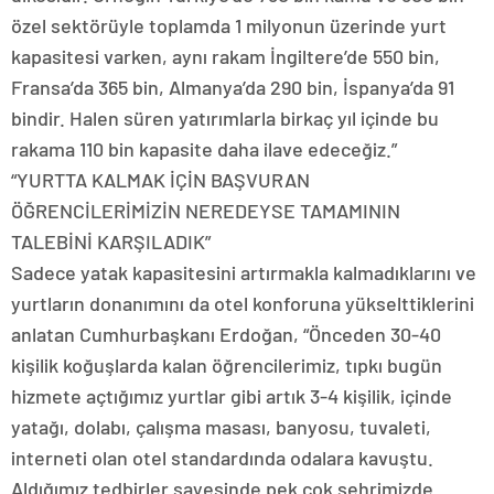
özel sektörüyle toplamda 1 milyonun üzerinde yurt
kapasitesi varken, aynı rakam İngiltere’de 550 bin,
Fransa’da 365 bin, Almanya’da 290 bin, İspanya’da 91
bindir. Halen süren yatırımlarla birkaç yıl içinde bu
rakama 110 bin kapasite daha ilave edeceğiz.”
“YURTTA KALMAK İÇİN BAŞVURAN
ÖĞRENCİLERİMİZİN NEREDEYSE TAMAMININ
TALEBİNİ KARŞILADIK”
Sadece yatak kapasitesini artırmakla kalmadıklarını ve
yurtların donanımını da otel konforuna yükselttiklerini
anlatan Cumhurbaşkanı Erdoğan, “Önceden 30-40
kişilik koğuşlarda kalan öğrencilerimiz, tıpkı bugün
hizmete açtığımız yurtlar gibi artık 3-4 kişilik, içinde
yatağı, dolabı, çalışma masası, banyosu, tuvaleti,
interneti olan otel standardında odalara kavuştu.
Aldığımız tedbirler sayesinde pek çok şehrimizde