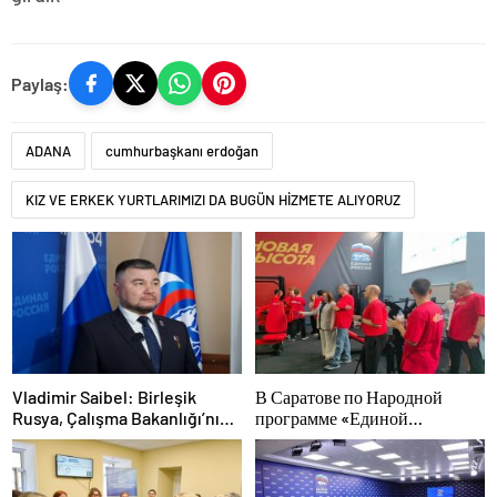
Paylaş:
ADANA
cumhurbaşkanı erdoğan
KIZ VE ERKEK YURTLARIMIZI DA BUGÜN HİZMETE ALIYORUZ
Vladimir Saibel: Birleşik
В Саратове по Народной
Rusya, Çalışma Bakanlığı’nın
программе «Единой
eski SVO katılımcılarının
России»-2021 открылся
sosyal sözleşme edinme
адаптивный спортзал «Новая
sürecini basitleştirme
высота»