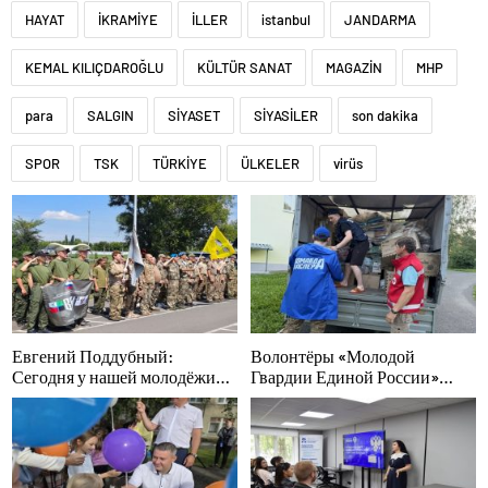
HAYAT
İKRAMİYE
İLLER
istanbul
JANDARMA
KEMAL KILIÇDAROĞLU
KÜLTÜR SANAT
MAGAZİN
MHP
para
SALGIN
SİYASET
SİYASİLER
son dakika
SPOR
TSK
TÜRKİYE
ÜLKELER
virüs
Евгений Поддубный:
Волонтёры «Молодой
Сегодня у нашей молодёжи
Гвардии Единой России»
куётся характер победителей
ликвидируют последствия
паводков на Урале и Дальнем
Востоке