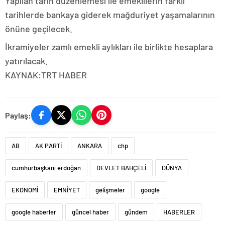
Yapılan tarih düzenlemesi ile emeklilerin farklı
tarihlerde bankaya giderek mağduriyet yaşamalarının
önüne geçilecek.
İkramiyeler zamlı emekli aylıkları ile birlikte hesaplara
yatırılacak.
KAYNAK:TRT HABER
Paylaş:
AB
AK PARTİ
ANKARA
chp
cumhurbaşkanı erdoğan
DEVLET BAHÇELİ
DÜNYA
EKONOMİ
EMNİYET
gelişmeler
google
google haberler
güncel haber
gündem
HABERLER