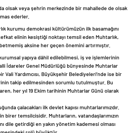
da olsak veya şehrin merkezinde bir mahallede de olsak
emas ederler.
arlık kurumu demokrasi kültürümüzün ilk basamağını
 şefkat elinin kesiştiği noktayı temsil eden Muhtarlık,
ybetmemiş aksine her geçen önemini artırmıştır.
rumsal yapıya dâhil edilebilmesi, iş ve işlemlerinin
ahalli İdareler Genel Müdürlüğü bünyesinde Muhtarlar
ir Vali Yardımcısı, Büyükşehir Belediyeleri’nde ise bir
rinin takip edilmesinden sorumlu tutulmuştur. Bu
baren, her yıl 19 Ekim tarihinin Muhtarlar Günü olarak
ğunda çalacakları ilk devlet kapısı muhtarlarımızdır.
n birer temsilcisidir. Muhtarların, vatandaşlarımızın
arını dile getirdiği en yakın yönetim kademesi olması
ülmesindeki rolü büyüktür.