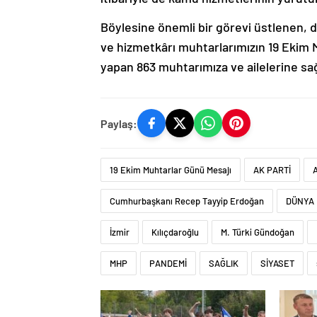
Böylesine önemli bir görevi üstlenen, d
ve hizmetkârı muhtarlarımızın 19 Ekim M
yapan 863 muhtarımıza ve ailelerine sağ
Paylaş:
19 Ekim Muhtarlar Günü Mesajı
AK PARTİ
Cumhurbaşkanı Recep Tayyip Erdoğan
DÜNYA
İzmir
Kılıçdaroğlu
M. Türki Gündoğan
MHP
PANDEMİ
SAĞLIK
SİYASET