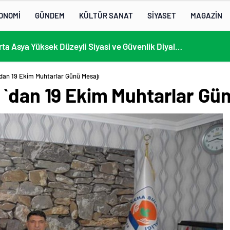
ONOMİ
GÜNDEM
KÜLTÜR SANAT
SİYASET
MAGAZİN
KÜLTÜRLERİN NOTALARLA BULUŞTUĞU YER: MİMOZA’M KAFE’DE DOSTLUK RÜZGARI!
dan 19 Ekim Muhtarlar Günü Mesajı
 `dan 19 Ekim Muhtarlar Gün