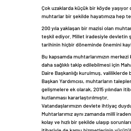
Çok uzaklarda küçük bir köyde yaşıyor 
muhtarlar bir şekilde hayatımıza hep t
200 yıla yaklaşan bir mazisi olan muht
teşkil ediyor. Millet iradesiyle devletin
tarihinin hiçbir döneminde önemini ka
Bu kapsamda muhtarlarımızın merkezi ku
daha sağlıklı takip edilebilmesi için M
Daire Başkanlığı kurulmuş, valiliklerde b
Başkan Yardımcısı, muhtarların taleple
gelişmelere ek olarak, 2015 yılından iti
kutlanması kararlaştırılmıştır.
Vatandaşlarımızın devlete ihtiyaç duydu
Muhtarlarımız aynı zamanda millî iradeni
kolay ve hızlı bir şekilde ulaşıp sorunl
itibariyle de kamu hizmetlerinin yürüt