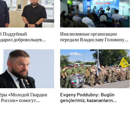
й Поддубный
Инклюзивные организации
одарил добровольцев
передали Владиславу Головину
дской области за
предложения в новую Народную
во в спасении
программу «Единой России»
авших от обстрелов
ёры «Молодой Гвардии
Evgeny Poddubny: Bugün
 России» помогут
gençlerimiz, kazananların
одцам с огнетушителями и
karakterini şekillendiriyor
торами