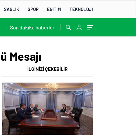
SAĞLIK
SPOR
EĞİTİM
TEKNOLOJİ
22:07
Son dakika
/
haberleri
ü Mesajı
İLGİNİZİ ÇEKEBİLİR