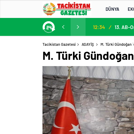
DÜNYA
EK
13. AB-Orta Asya Yüksek Düzeyli Siyasi ve Güvenlik Diyaloğuna Katılım
13:22
/
Tacikistan Gazetesi
ASAYİŞ
M. Türki Gündoğan `
M. Türki Gündoğan