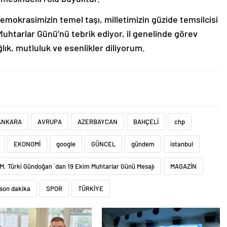
emokrasimizin temel taşı, milletimizin güzide temsilcisi
uhtarlar Günü’nü tebrik ediyor, il genelinde görev
lık, mutluluk ve esenlikler diliyorum.
ANKARA
AVRUPA
AZERBAYCAN
BAHÇELİ
chp
EKONOMİ
google
GÜNCEL
gündem
istanbul
M. Türki Gündoğan `dan 19 Ekim Muhtarlar Günü Mesajı
MAGAZİN
son dakika
SPOR
TÜRKİYE