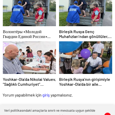
Волонтёры «Молодой
Birleşik Rusya Genç
Гвардии Единой России»
Muhafızları’ndan gönüllüler,
ликвидируют последствия
Ural ve Uzak Doğu’daki
паводков на Урале и Дальнем
sellerin sonuçlarını ortadan
Востоке
kaldırmaya yardımcı oluyor
Yoshkar-Ola’da Nikolai Valuev,
Birleşik Rusya’nın girişimiyle
“Sağlıklı Cumhuriyet”
Yoshkar-Ola’da bir aile
projesiyle tanıştı
festivali düzenlendi
Yorum yapabilmek için
giriş
yapmalısınız.
Veri politikasındaki amaçlarla sınırlı ve mevzuata uygun şekilde