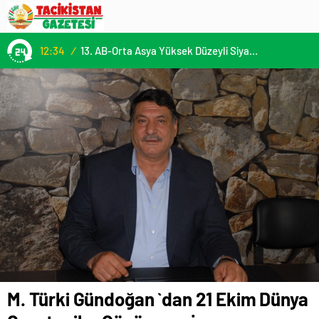
12:34
/
13. AB-Orta Asya Yüksek Düzeyli Siyasi ve Güvenlik Diyaloğuna Katılım
M. Türki Gündoğan `dan 21 Ekim Dünya