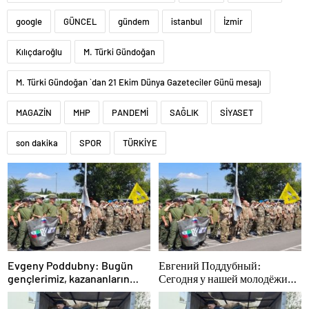
google
GÜNCEL
gündem
istanbul
İzmir
Kılıçdaroğlu
M. Türki Gündoğan
M. Türki Gündoğan `dan 21 Ekim Dünya Gazeteciler Günü mesajı
MAGAZİN
MHP
PANDEMİ
SAĞLIK
SİYASET
son dakika
SPOR
TÜRKİYE
Evgeny Poddubny: Bugün
Евгений Поддубный:
gençlerimiz, kazananların
Сегодня у нашей молодёжи
karakterini şekillendiriyor
куётся характер победителей