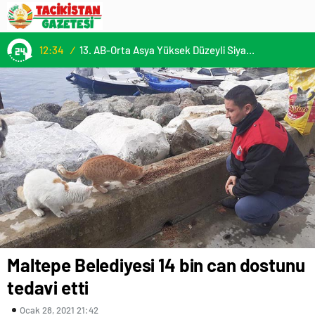
13. AB-Orta Asya Yüksek Düzeyli Siyasi ve Güvenlik Diyaloğuna Katılım
13:22
/
Maltepe Belediyesi 14 bin can dostunu
tedavi etti
Ocak 28, 2021 21:42