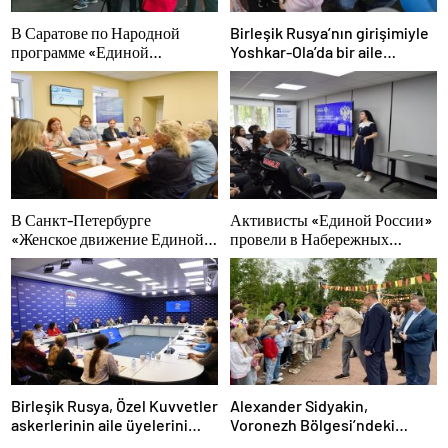
В Саратове по Народной
Birleşik Rusya’nın girişimiyle
программе «Единой
Yoshkar-Ola’da bir aile
России»-2021 открылся
festivali düzenlendi
адаптивный спортзал «Новая
высота»
В Санкт-Петербурге
Активисты «Единой России»
«Женское движение Единой
провели в Набережных
России» сформировало
Челнах просветительские
предложения по развитию
мероприятия для молодых
городских программ
специалистов КАМАЗа
поддержки женщин
Birleşik Rusya, Özel Kuvvetler
Alexander Sidyakin,
askerlerinin aile üyelerini
Voronezh Bölgesi’ndeki
yeni hükümet destek
iyileştirme projelerinin