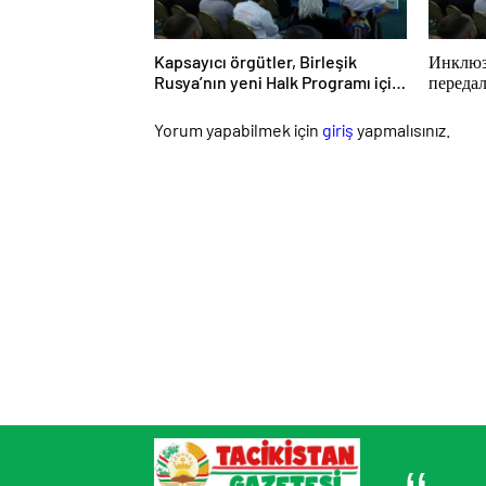
Kapsayıcı örgütler, Birleşik
Инклюз
Rusya’nın yeni Halk Programı için
переда
Vladislav Golovin’e teklifler
предло
sundu
програ
Yorum yapabilmek için
giriş
yapmalısınız.