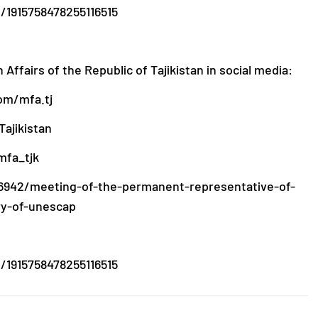
/1915758478255116515
n Affairs of the Republic of Tajikistan in social media:
om/mfa.tj
ajikistan
mfa_tjk
16942/meeting-of-the-permanent-representative-of-
ry-of-unescap
/1915758478255116515