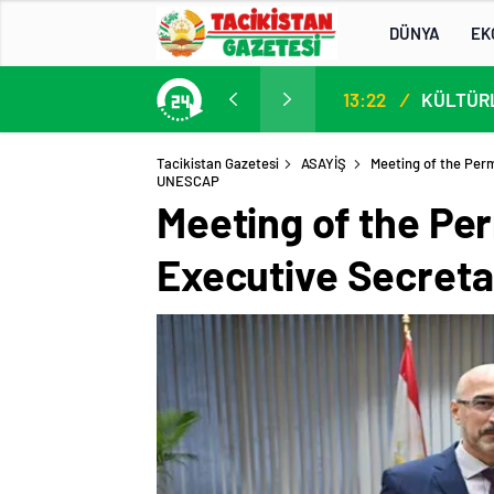
DÜNYA
EK
13. AB-Orta Asya Yüksek Düzeyli Siyasi ve Güvenlik Diyaloğuna Katılım
13:22
/
Tacikistan Gazetesi
ASAYİŞ
Meeting of the Perm
UNESCAP
Meeting of the Pe
Executive Secret