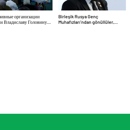
ивные организации
Birleşik Rusya Genç
ли Владиславу Головину
Muhafızları’ndan gönüllüler,
жения в новую Народную
Belgorod sakinlerine yangın
мму «Единой России»
söndürücüler ve jeneratörler
konusunda yardımcı olacak