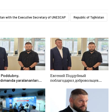
stan with the Executive Secretary of UNESCAP
Republic of Tajikistan
 Poddubny,
Евгений Поддубный
dımanda yaralananları
поблагодарил добровольцев
adaki cesaretlerinden
Белгородской области за
Belgorod bölgesindeki
мужество в спасении
lere teşekkür etti
пострадавших от обстрелов