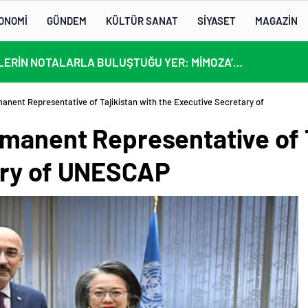
ONOMİ
GÜNDEM
KÜLTÜR SANAT
SİYASET
MAGAZİN
KÜLTÜRLERİN NOTALARLA BULUŞTUĞU YER: MİMOZA’M KAFE’DE DOSTLUK RÜZGARI!
anent Representative of Tajikistan with the Executive Secretary of
rmanent Representative of T
ary of UNESCAP