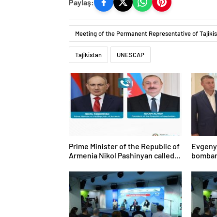
Paylaş:
Meeting of the Permanent Representative of Tajiki
Tajikistan
UNESCAP
Prime Minister of the Republic of
Evgeny
Armenia Nikol Pashinyan called
bombar
President of the Republic of
kurtarm
Azerbaijan Ilham Aliyev
dolayı 
gönüllü