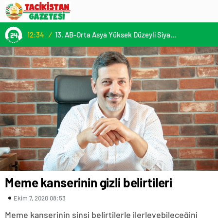
12:34
/
13. AB-Orta Asya Yüksek Düzeyli Siyasi ve Güvenlik Diyaloğuna Katılım
Meme kanserinin gizli belirtileri
Ekim 7, 2020 08:53
Meme kanserinin sinsi belirtilerle ilerleyebileceğini