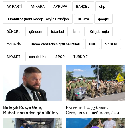
AK PARTİ
ANKARA
AVRUPA
BAHÇELİ
chp
Cumhurbaşkanı Recep Tayyip Erdoğan
DÜNYA
google
GÜNCEL
gündem
istanbul
İzmir
Kılıçdaroğlu
MAGAZİN
Meme kanserinin gizli belirtileri
MHP
SAĞLIK
SİYASET
son dakika
SPOR
TÜRKİYE
Birleşik Rusya Genç
Евгений Поддубный:
Muhafızları’ndan gönüllüler,
Сегодня у нашей молодёжи
Belgorod sakinlerine yangın
куётся характер победителей
söndürücüler ve jeneratörler