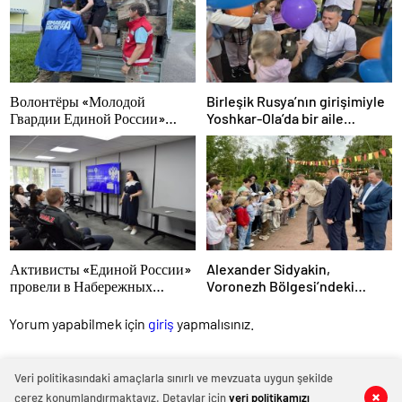
konusunda yardımcı olacak
Волонтёры «Молодой
Birleşik Rusya’nın girişimiyle
Гвардии Единой России»
Yoshkar-Ola’da bir aile
ликвидируют последствия
festivali düzenlendi
паводков на Урале и Дальнем
Востоке
Активисты «Единой России»
Alexander Sidyakin,
провели в Набережных
Voronezh Bölgesi’ndeki
Челнах просветительские
iyileştirme projelerinin
мероприятия для молодых
uygulanmasını değerlendirdi
Yorum yapabilmek için
giriş
yapmalısınız.
специалистов КАМАЗа
Veri politikasındaki amaçlarla sınırlı ve mevzuata uygun şekilde
çerez konumlandırmaktayız. Detaylar için
veri politikamızı