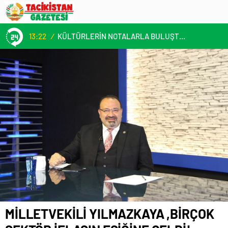
13:22
/
KÜLTÜRLERİN NOTALARLA BULUŞTUĞU YER: MİMOZA’M KAFE’DE DOSTLUK RÜZGARI!
MİLLETVEKİLİ YILMAZKAYA ,BİRÇOK