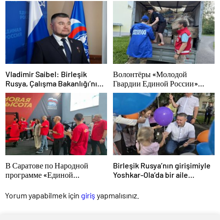
которая изменит страну
куётся характер победителей
Vladimir Saibel: Birleşik
Волонтёры «Молодой
Rusya, Çalışma Bakanlığı’nın
Гвардии Единой России»
eski SVO katılımcılarının
ликвидируют последствия
sosyal sözleşme edinme
паводков на Урале и Дальнем
sürecini basitleştirme
Востоке
kararını destekliyor
В Саратове по Народной
Birleşik Rusya’nın girişimiyle
программе «Единой
Yoshkar-Ola’da bir aile
России»-2021 открылся
festivali düzenlendi
адаптивный спортзал «Новая
Yorum yapabilmek için
giriş
yapmalısınız.
высота»