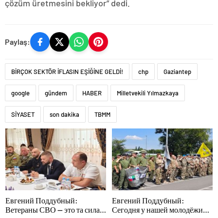
çözüm üretmesini bekliyor” dedi.
Paylaş:
BİRÇOK SEKTÖR İFLASIN EŞİĞİNE GELDİ!
chp
Gaziantep
google
gündem
HABER
Milletvekili Yılmazkaya
SİYASET
son dakika
TBMM
Евгений Поддубный:
Евгений Поддубный:
Ветераны СВО — это та сила,
Сегодня у нашей молодёжи