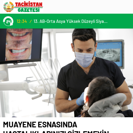
12:34
/
13. AB-Orta Asya Yüksek Düzeyli Siyasi ve Güvenlik Diyaloğuna Katılım
MUAYENE ESNASINDA