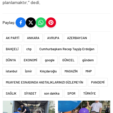
planlamaktır.’’ dedi.
Paylaş:
AK PARTİ
ANKARA
AVRUPA
AZERBAYCAN
BAHÇELİ
chp
Cumhurbaşkanı Recep Tayyip Erdoğan
DÜNYA
EKONOMİ
google
GÜNCEL
gündem
istanbul
İzmir
Kılıçdaroğlu
MAGAZİN
MHP
MUAYENE ESNASINDA HASTALIKLARINIZI GİZLEMEYİN
PANDEMİ
SAĞLIK
SİYASET
son dakika
SPOR
TÜRKİYE