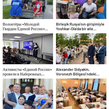
Волонтёры «Молодой
Birleşik Rusya’nın girişimiyle
Гвардии Единой России»
Yoshkar-Ola’da bir aile
ликвидируют последствия
festivali düzenlendi
паводков на Урале и Дальнем
Востоке
Активисты «Единой России»
Alexander Sidyakin,
провели в Набережных
Voronezh Bölgesi’ndeki
Челнах просветительские
iyileştirme projelerinin
мероприятия для молодых
uygulanmasını değerlendirdi
специалистов КАМАЗа