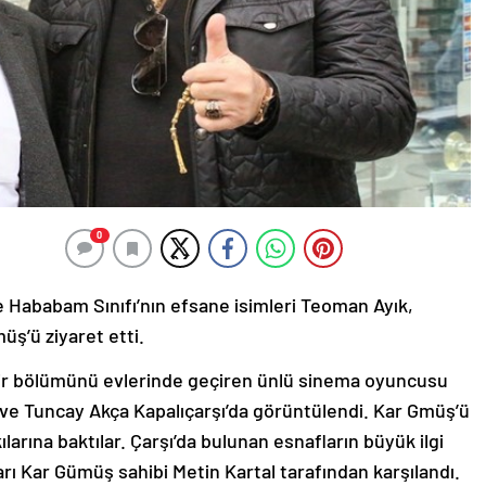
0
e Hababam Sınıfı’nın efsane isimleri Teoman Ayık,
ş’ü ziyaret etti.
ir bölümünü evlerinde geçiren ünlü sinema oyuncusu
ve Tuncay Akça Kapalıçarşı’da görüntülendi. Kar Gmüş’ü
larına baktılar. Çarşı’da bulunan esnafların büyük ilgi
ı Kar Gümüş sahibi Metin Kartal tarafından karşılandı.