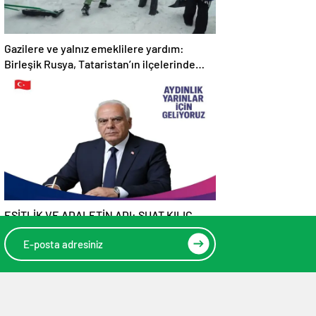
Gazilere ve yalnız emeklilere yardım:
Birleşik Rusya, Tataristan’ın ilçelerinde
“Kar İnişi” kampanyası düzenliyor
EŞİTLİK VE ADALETİN ADI: SUAT KILIÇ