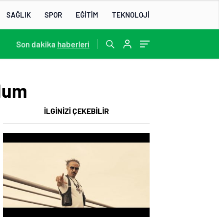
SAĞLIK
SPOR
EĞİTİM
TEKNOLOJİ
13:22
Son dakika
/
haberleri
ldum
İLGİNİZİ ÇEKEBİLİR