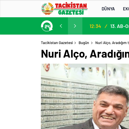
DÜNYA
EK
Participation in the 13th EU–Central Asia High-Level Political and Security Dialogue
12:34
/
Tacikistan Gazetesi
Bugün
Nuri Alço, Aradığım 
Nuri Alço, Aradığı