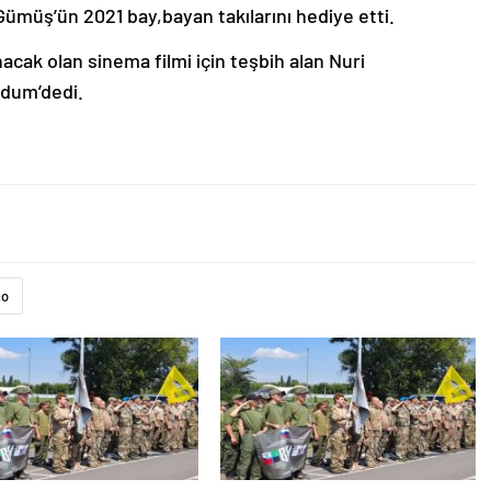
 Gümüş’ün 2021 bay,bayan takılarını hediye etti.
cak olan sinema filmi için teşbih alan Nuri
ldum’dedi.
ço