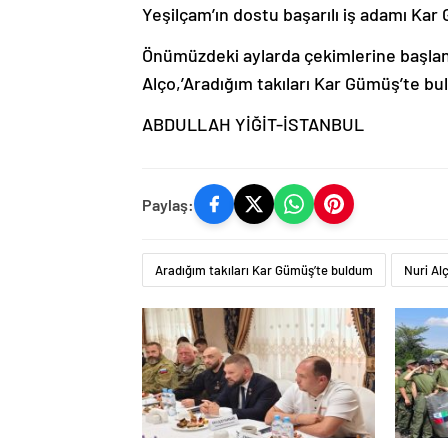
Yeşilçam’ın dostu başarılı iş adamı Kar
Önümüzdeki aylarda çekimlerine başlana
Alço,’Aradığım takıları Kar Gümüş’te bu
ABDULLAH YİĞİT-İSTANBUL
Paylaş:
Aradığım takıları Kar Gümüş’te buldum
Nuri Al