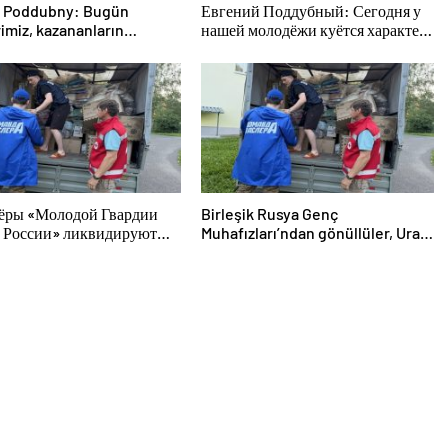
 Poddubny: Bugün
Евгений Поддубный: Сегодня у
imiz, kazananların
нашей молодёжи куётся характер
rini şekillendiriyor
победителей
ёры «Молодой Гвардии
Birleşik Rusya Genç
 России» ликвидируют
Muhafızları’ndan gönüllüler, Ural
твия паводков на Урале и
ve Uzak Doğu’daki sellerin
м Востоке
sonuçlarını ortadan kaldırmaya
yardımcı oluyor