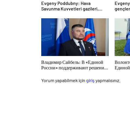
Evgeny Poddubny: Hava
Evgeny
Savunma Kuvvetleri gazileri,
gençler
ülkeyi değiştirecek güçtür
karakte
Владимир Сайбель: В «Единой
Волонт
России» поддерживают решение
Единой
Минтруда упростить для бывших
последс
участников СВО получение
Дальне
Yorum yapabilmek için
giriş
yapmalısınız.
соцконтракта