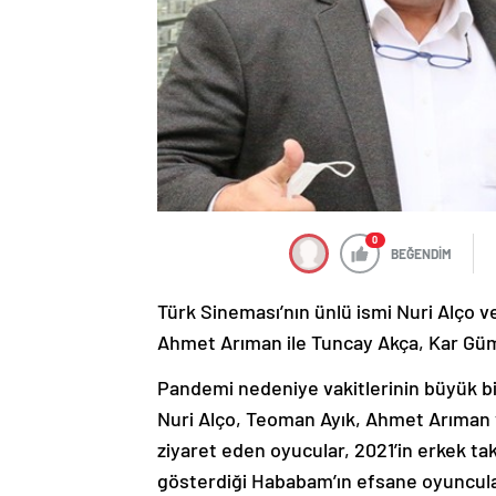
0
BEĞENDİM
Türk Sineması’nın ünlü ismi Nuri Alço v
Ahmet Arıman ile Tuncay Akça, Kar Gümü
Pandemi nedeniye vakitlerinin büyük b
Nuri Alço, Teoman Ayık, Ahmet Arıman 
ziyaret eden oyucular, 2021’in erkek takı
gösterdiği Hababam’ın efsane oyuncular