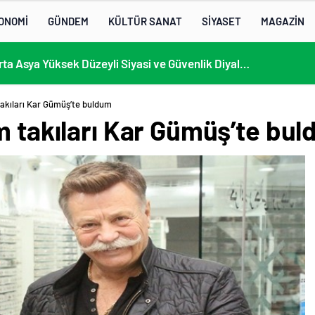
ONOMİ
GÜNDEM
KÜLTÜR SANAT
SİYASET
MAGAZİN
13. AB-Orta Asya Yüksek Düzeyli Siyasi ve Güvenlik Diyaloğuna Katılım
takıları Kar Gümüş’te buldum
m takıları Kar Gümüş’te bu