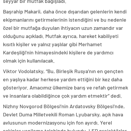
seyyar bir mutfak bağışladı.
Başrahip Makarii, daha önce dışarıdan gelenlerin kendi
ekipmanlarını getirmelerinin istendiğini ve bu nedenle
özel bir mutfağa duyulan ihtiyacın uzun zamandır var
olduğunu açıkladı. Mutfak ayrıca, hareket kabiliyeti
kısıtlı kişiler ve yalnız yaşlılar gibi Merhamet
Kardeşliği’nin himayesindeki kişilere de yardımcı
olmak için kullanılacak.
Viktor Vodolatsky, “Bu, Birleşik Rusya’nın en gençten
en yaşlıya kadar herkese yardım ettiğini bir kez daha
gösteriyor. Amacımız ülkemize barış ve refah getirmek
ve insanlara olabildiğince çok yardım etmektir” dedi.
Nizhny Novgorod Bölgesi’nin Ardatovsky Bölgesi’nde,
Devlet Duma Milletvekili Roman Lyubarsky, açık hava
avlusunun modernizasyonu için fon ayırdı. Yerel
sakinler yenileme talebinde bulundu. LED projektörler,