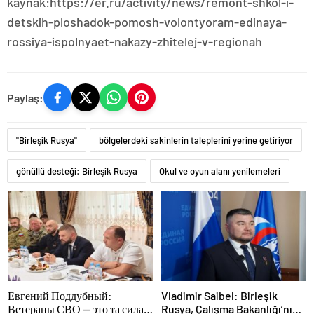
kaynak:https://er.ru/activity/news/remont-shkol-i-
detskih-ploshadok-pomosh-volontyoram-edinaya-
rossiya-ispolnyaet-nakazy-zhitelej-v-regionah
Paylaş:
"Birleşik Rusya"
bölgelerdeki sakinlerin taleplerini yerine getiriyor
gönüllü desteği: Birleşik Rusya
Okul ve oyun alanı yenilemeleri
Евгений Поддубный:
Vladimir Saibel: Birleşik
Ветераны СВО — это та сила,
Rusya, Çalışma Bakanlığı’nın