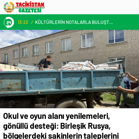
13:22
/
KÜLTÜRLERİN NOTALARLA BULUŞTUĞU YER: MİMOZA’M KAFE’DE DOSTLUK RÜZGARI!
Okul ve oyun alanı yenilemeleri,
gönüllü desteği: Birleşik Rusya,
bölgelerdeki sakinlerin taleplerini