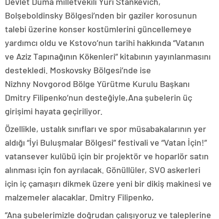
Devlet Duma milletvekili Yuri Stankevich,
Bolşeboldinsky Bölgesi’nden bir gaziler korosunun
talebi üzerine konser kostümlerini güncellemeye
yardımcı oldu ve Kstovo’nun tarihi hakkında “Vatanın
ve Aziz Tapınağının Kökenleri” kitabının yayınlanmasını
destekledi. Moskovsky Bölgesi’nde ise
Nizhny Novgorod Bölge Yürütme Kurulu Başkanı
Dmitry Filipenko’nun desteğiyle,Ana şubelerin üç
girişimi hayata geçiriliyor.
Özellikle, ustalık sınıfları ve spor müsabakalarının yer
aldığı “İyi Buluşmalar Bölgesi” festivali ve “Vatan İçin!”
vatansever kulübü için bir projektör ve hoparlör satın
alınması için fon ayrılacak. Gönüllüler, SVO askerleri
için iç çamaşırı dikmek üzere yeni bir dikiş makinesi ve
malzemeler alacaklar. Dmitry Filipenko,
“Ana şubelerimizle doğrudan çalışıyoruz ve taleplerine