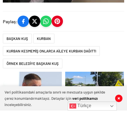
Paylaş:
BAŞKAN KUŞ
KURBAN
KURBAN KESMEMİŞ ONLARCA AİLEYE KURBAN DAĞITTI
ÖRNEK BELEDİYE BAŞKANI KUŞ
Veri politikasındaki amaçlarla sınırlı ve mevzuata uygun şekilde
çerez konumlandırmaktayız. Detaylar için
veri politikamızı
inceleyebilirsiniz.
Türkçe
Birleşik Rusya Genç
Евгений Поддубный:
Muhafızları’ndan gönüllüler,
Сегодня у нашей молодёжи
Belgorod sakinlerine yangın
куётся характер победителей