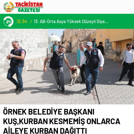
12:34
/
13. AB-Orta Asya Yüksek Düzeyli Siyasi ve Güvenlik Diyaloğuna Katılım
ÖRNEK BELEDİYE BAŞKANI
KUŞ,KURBAN KESMEMİŞ ONLARCA
AİLEYE KURBAN DAĞITTI