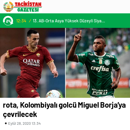
12:34
/
13. AB-Orta Asya Yüksek Düzeyli Siyasi ve Güvenlik Diyaloğuna Katılım
rota, Kolombiyalı golcü Miguel Borja’ya
çevrilecek
Eylül 28, 2020 13:34