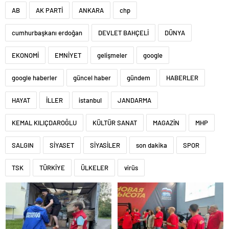
AB
AK PARTİ
ANKARA
chp
cumhurbaşkanı erdoğan
DEVLET BAHÇELİ
DÜNYA
EKONOMİ
EMNİYET
gelişmeler
google
google haberler
güncel haber
gündem
HABERLER
HAYAT
İLLER
istanbul
JANDARMA
KEMAL KILIÇDAROĞLU
KÜLTÜR SANAT
MAGAZİN
MHP
SALGIN
SİYASET
SİYASİLER
son dakika
SPOR
TSK
TÜRKİYE
ÜLKELER
virüs