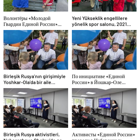
Волонтёры «Молодой
Yeni Yükseklik engellilere
Гвардии Единой России»
yönelik spor salonu, 2021
ликвидируют последствия
Birleşik Rusya Halk Programı
паводков на Урале и Дальнем
kapsamında Saratov’da açıldı
Востоке
Birleşik Rusya’nın girişimiyle
По инициативе «Единой
Yoshkar-Ola’da bir aile
России» в Йошкар-Оле
festivali düzenlendi
состоялся семейный
фестиваль
Birleşik Rusya aktivistleri,
Активисты «Единой России»