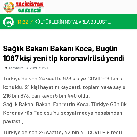
13:22
/
KÜLTÜRLERİN NOTALARLA BULUŞTUĞU YER: MİMOZA’M KAFE’DE DOSTLUK RÜZGARI!
Sağlık Bakanı Bakanı Koca, Bugün
1087 kişi yeni tip koronavirüsü yendi
Temmuz 16, 2020 21:21
Türkiye’de son 24 saatte 933 kişiye COVID-19 tanısı
konuldu, 21 kişi hayatını kaybetti, toplam vaka sayısı
216 bin 873, can kaybı 5 bin 440 oldu.
Sağlık Bakanı Bakanı Fahrettin Koca, Türkiye Günlük
Koronavirüs Tablosu’nu sosyal medya hesabından
paylaştı.
Türkiye’de son 24 saatte, 42 bin 411 COVID-19 testi