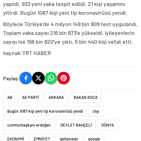
yapıldı. 933 yeni vaka tespit edildi, 21 kişi yaşamını
yitirdi. Bugün 1087 kişi yeni tip koronavirüsü yendi.
Böylece Türkiye’de 4 milyon 149 bin 909 test uygulandı.
Toplam vaka sayısı 216 bin 873’e yükseldi, iyileşenlerin
sayısı ise 198 bin 820’ye çıktı, 5 bin 440 kişi vefat etti.
kaynak:TRT HABER
Paylaş:
AB
AK PARTİ
ANKARA
BAKAN KOCA
Bugün 1087 kişi yeni tip koronavirüsü yendi
chp
cumhurbaşkanı erdoğan
DEVLET BAHÇELİ
DÜNYA
EKONOMİ
EMNİYET
gelişmeler
google