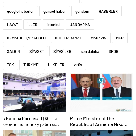
google haberler
güncel haber
gündem
HABERLER
HAYAT
İLLER
istanbul
JANDARMA
KEMAL KILIÇDAROĞLU
KÜLTÜR SANAT
MAGAZİN
MHP
SALGIN
SİYASET
SİYASİLER
son dakika
SPOR
TSK
TÜRKİYE
ÜLKELER
virüs
«Единая Россия», ЦБСТ и
Prime Minister of the
сервис по поиску работы
Republic of Armenia Nikol
SuperJob создадут первую в
Pashinyan called President of
России специализированную
the Republic of Azerbaijan