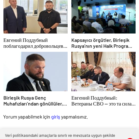
платформу для
Ilham Aliyev
трудоустройства ветеранов
СВО
Евгений Поддубный
Kapsayıcı örgütler, Birleşik
поблагодарил добровольцев
Rusya’nın yeni Halk Programı
Белгородской области за
için Vladislav Golovin’e
мужество в спасении
teklifler sundu
пострадавших от обстрелов
Birleşik Rusya Genç
Евгений Поддубный:
Muhafızları’ndan gönüllüler,
Ветераны СВО — это та сила,
Belgorod sakinlerine yangın
которая изменит страну
söndürücüler ve jeneratörler
Yorum yapabilmek için
giriş
yapmalısınız.
konusunda yardımcı olacak
Veri politikasındaki amaçlarla sınırlı ve mevzuata uygun şekilde