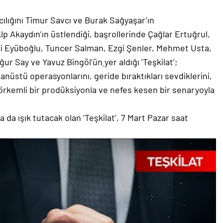
ılığını Timur Savcı ve Burak Sağyaşar’ın
lp Akaydın’ın üstlendiği, başrollerinde Çağlar Ertuğrul,
gi Eyüboğlu, Tuncer Salman, Ezgi Şenler, Mehmet Usta,
ğur Say ve Yavuz Bingöl’ün
yer aldığı ‘Teşkilat’;
ğanüstü operasyonlarını, geride bıraktıkları sevdiklerini,
 görkemli bir prodüksiyonla ve nefes kesen bir senaryoyla
a da ışık tutacak olan ‘Teşkilat’, 7 Mart Pazar saat