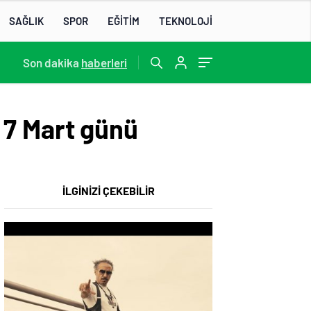
SAĞLIK
SPOR
EĞİTİM
TEKNOLOJİ
22:07
Son dakika
/
haberleri
” 7 Mart günü
İLGİNİZİ ÇEKEBİLİR