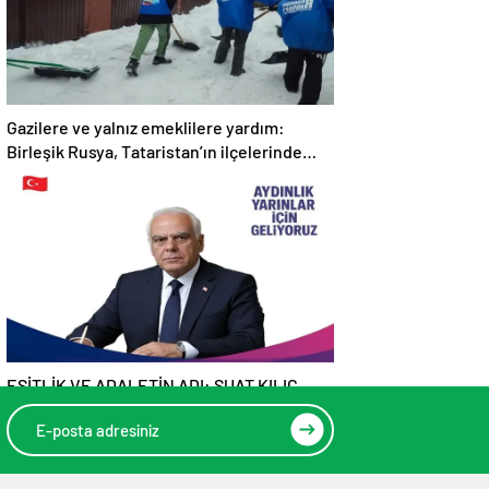
Gazilere ve yalnız emeklilere yardım:
Birleşik Rusya, Tataristan’ın ilçelerinde
“Kar İnişi” kampanyası düzenliyor
EŞİTLİK VE ADALETİN ADI: SUAT KILIÇ