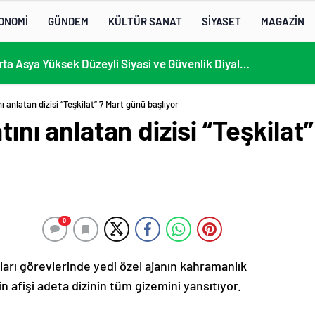
ONOMİ
GÜNDEM
KÜLTÜR SANAT
SİYASET
MAGAZİN
KÜLTÜRLERİN NOTALARLA BULUŞTUĞU YER: MİMOZA’M KAFE’DE DOSTLUK RÜZGARI!
nı anlatan dizisi “Teşkilat” 7 Mart günü başlıyor
atını anlatan dizisi “Teşkilat
0
kları görevlerinde yedi özel ajanın kahramanlık
nin afişi adeta dizinin tüm gizemini yansıtıyor.