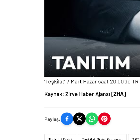
‘Teşkilat’ 7 Mart Pazar saat 20.00’de TRT
Kaynak: Zirve Haber Ajansı [
ZHA
]
Paylaş:
Teşkilat Dizisi
Teşkilat Dizisi Fragman
TRT 