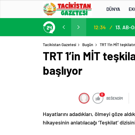
DÜNYA
EK
13. AB-Orta Asya Yüksek Düzeyli Siyasi ve Güvenlik Diyaloğuna Katılım
13:22
/
Tacikistan Gazetesi
Bugün
TRT 1’in MİT teşkilatı
TRT 1’in MİT teşkil
başlıyor
0
BEĞENDİM
Hayatlarını adadıkları, ölmeyi göze aldı
hikayesinin anlatılacağı ‘Teşkilat’ dizisi