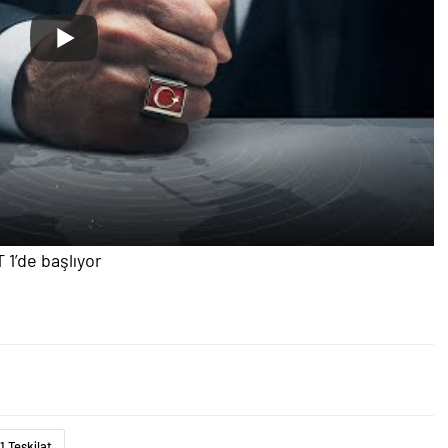
 1’de başlıyor
1 Teşkilat