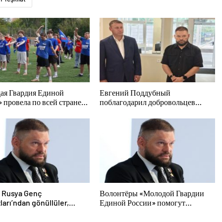
ая Гвардия Единой
Евгений Поддубный
 провела по всей стране
поблагодарил добровольцев
иятия ко Дню
Белгородской области за
ьтурника
мужество в спасении
пострадавших от обстрелов
k Rusya Genç
Волонтёры «Молодой Гвардии
ları’ndan gönüllüler,
Единой России» помогут
d sakinlerine yangın
белгородцам с огнетушителями и
cüler ve jeneratörler
генераторами