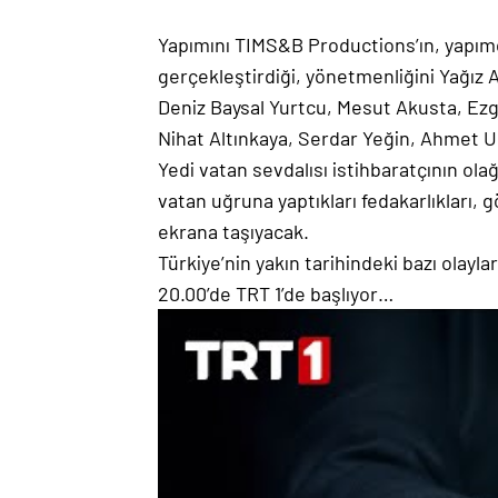
Yapımını TIMS&B Productions’ın, yapımc
gerçekleştirdiği, yönetmenliğini Yağız A
Deniz Baysal Yurtcu, Mesut Akusta, Ez
Nihat Altınkaya, Serdar Yeğin, Ahmet U
Yedi vatan sevdalısı istihbaratçının ola
vatan uğruna yaptıkları fedakarlıkları,
ekrana taşıyacak.
Türkiye’nin yakın tarihindeki bazı olaylar
20.00’de TRT 1’de başlıyor…