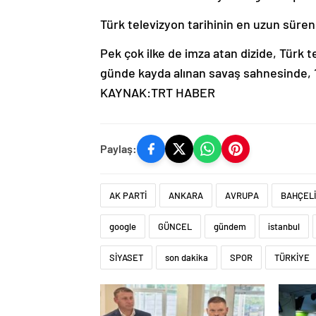
Türk televizyon tarihinin en uzun süre
Pek çok ilke de imza atan dizide, Türk t
günde kayda alınan savaş sahnesinde, 10
KAYNAK:TRT HABER
Paylaş:
AK PARTİ
ANKARA
AVRUPA
BAHÇELİ
google
GÜNCEL
gündem
istanbul
SİYASET
son dakika
SPOR
TÜRKİYE