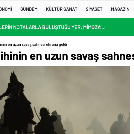
ONOMİ
GÜNDEM
KÜLTÜR SANAT
SİYASET
MAGAZİN
KÜLTÜRLERİN NOTALARLA BULUŞTUĞU YER: MİMOZA’M KAFE’DE DOSTLUK RÜZGARI!
hinin en uzun savaş sahnesi ekrana geldi
rihinin en uzun savaş sahne