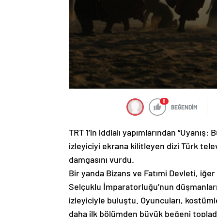
0
BEĞENDİM
TRT 1’in iddialı yapımlarından “Uyanış: 
izleyiciyi ekrana kilitleyen dizi Türk te
damgasını vurdu.
Bir yanda Bizans ve Fatımi Devleti, iğer
Selçuklu İmparatorluğu’nun düşmanları
izleyiciyle buluştu. Oyuncuları, kostüml
daha ilk bölümden büyük beğeni toplad