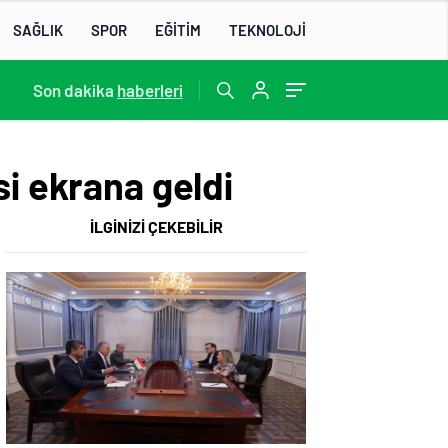
SAĞLIK
SPOR
EĞİTİM
TEKNOLOJİ
22:07
Son dakika
/
haberleri
si ekrana geldi
İLGİNİZİ ÇEKEBİLİR