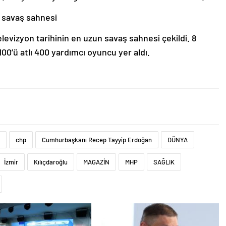
n savaş sahnesi
elevizyon tarihinin en uzun savaş sahnesi çekildi. 8
0’ü atlı 400 yardımcı oyuncu yer aldı.
chp
Cumhurbaşkanı Recep Tayyip Erdoğan
DÜNYA
İzmir
Kılıçdaroğlu
MAGAZİN
MHP
SAĞLIK