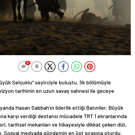
0
Büyük Selçuklu” seyirciyle buluştu. İlk bölümüyle
levizyon tarihinin en uzun savaş sahnesi ile geceye
 yanda Hasan Sabbah’ın liderlik ettiği Batıniler. Büyük
na karşı verdiği destansı mücadele TRT 1 ekranlarında
eri, tarihsel mekanları ve hikayesiyle dikkat çeken dizi,
ı. Sosyal medyada gündemin en üst sırasına oturdu.