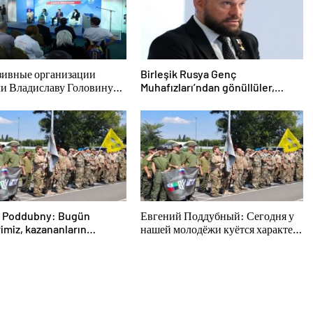
ивные организации
Birleşik Rusya Genç
ли Владиславу Головину
Muhafızları’ndan gönüllüler,
жения в новую Народную
Belgorod sakinlerine yangın
мму «Единой России»
söndürücüler ve jeneratörler
konusunda yardımcı olacak
 Poddubny: Bugün
Евгений Поддубный: Сегодня у
imiz, kazananların
нашей молодёжи куётся характер
rini şekillendiriyor
победителей