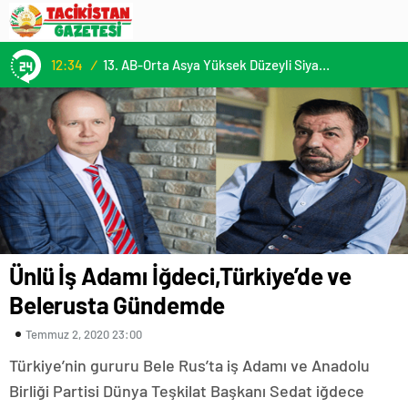
12:34
/
13. AB-Orta Asya Yüksek Düzeyli Siyasi ve Güvenlik Diyaloğuna Katılım
Ünlü İş Adamı İğdeci,Türkiye’de ve
Belerusta Gündemde
Temmuz 2, 2020 23:00
Türkiye’nin gururu Bele Rus’ta iş Adamı ve Anadolu
Birliği Partisi Dünya Teşkilat Başkanı Sedat iğdece