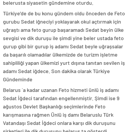
belerusta siyasetin gündemine oturdu.
Türkiye’de de bu konu gündem oldu önceden de Feto
gurubu Sedat iğneciyi yoklayarak okul açtırmak için
uğraştı ama feto gurup başaramadı Sedat beyin ülke
sevgisi ve dik duruşu ile şimdi yine beler ustada feto
gurup gibi bir gurup iş adamı Sedat beyle uğraşsalar
da başarılı olamadılar ülkemizde de turizm işletme
sahipliliği yapan ülkemizi yurt dışına tanıtan sevilen iş
adamı Sedat iğdece. Son dakika olarak Türkiye
Gündeminde
Belarus `a kadar uzanan Feto hizmeti ünlü iş adamı
Sedat İğdeci tarafından engellenmiştir. Şimdi ise 9
ağustos Devlet Başkanlığı seçimlerinde Feto
karışmasına rağmen Ünlü iş damı Belaruslu Türk
Vatandaşı Sedat İğdeci onlara karşı dik duruşunu
şirketleri ile dik duruşunu belarus ta gösterdi.