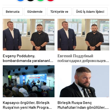
Belerusta
Gündemde
Türkiye’de ve
Ünlü İş Adamı İğdeci
Evgeny Poddubny,
Евгений Поддубный
bombardımanda yaralananları
поблагодарил добровольцев
kurtarmadaki
Белгородской области за
cesaretlerinden dolayı
мужество в спасении
Belgorod bölgesindeki
пострадавших от обстрелов
gönüllülere teşekkür etti
Kapsayıcı örgütler, Birleşik
Birleşik Rusya Genç
Rusya’nın yeni Halk Programı
Muhafızları’ndan gönüllüler,
için Vladislav Golovin’e
Belgorod sakinlerine yangın