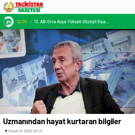
12:34
/
13. AB-Orta Asya Yüksek Düzeyli Siyasi ve Güvenlik Diyaloğuna Katılım
Uzmanından hayat kurtaran bilgiler
Kasım 9, 2020 20:31