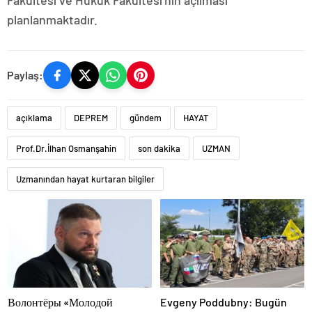
planlanmaktadır.
Paylaş:
açıklama
DEPREM
gündem
HAYAT
Prof.Dr.İlhan Osmanşahin
son dakika
UZMAN
Uzmanından hayat kurtaran bilgiler
Волонтёры «Молодой
Evgeny Poddubny: Bugün