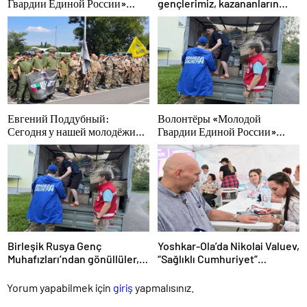
Гвардии Единой России»
gençlerimiz, kazananların
помогут белгородцам с
karakterini şekillendiriyor
огнетушителями и
генераторами
Евгений Поддубный:
Волонтёры «Молодой
Сегодня у нашей молодёжи
Гвардии Единой России»
куётся характер победителей
ликвидируют последствия
паводков на Урале и Дальнем
Востоке
Birleşik Rusya Genç
Yoshkar-Ola’da Nikolai Valuev,
Muhafızları’ndan gönüllüler,
“Sağlıklı Cumhuriyet”
Ural ve Uzak Doğu’daki
projesiyle tanıştı
sellerin sonuçlarını ortadan
Yorum yapabilmek için
giriş
yapmalısınız.
kaldırmaya yardımcı oluyor