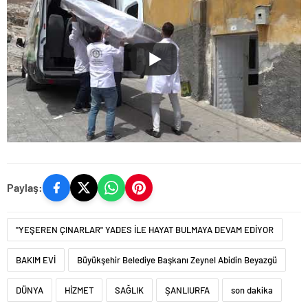
Paylaş:
"YEŞEREN ÇINARLAR" YADES İLE HAYAT BULMAYA DEVAM EDİYOR
BAKIM EVİ
Büyükşehir Belediye Başkanı Zeynel Abidin Beyazgü
DÜNYA
HİZMET
SAĞLIK
ŞANLIURFA
son dakika