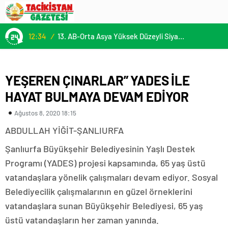
12:34
/
13. AB-Orta Asya Yüksek Düzeyli Siyasi ve Güvenlik Diyaloğuna Katılım
YEŞEREN ÇINARLAR” YADES İLE
HAYAT BULMAYA DEVAM EDİYOR
Ağustos 8, 2020 18:15
ABDULLAH YİĞİT-ŞANLIURFA
Şanlıurfa Büyükşehir Belediyesinin Yaşlı Destek
Programı (YADES) projesi kapsamında, 65 yaş üstü
vatandaşlara yönelik çalışmaları devam ediyor. Sosyal
Belediyecilik çalışmalarının en güzel örneklerini
vatandaşlara sunan Büyükşehir Belediyesi, 65 yaş
üstü vatandaşların her zaman yanında.