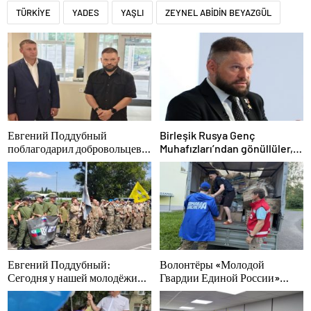
TÜRKİYE
YADES
YAŞLI
ZEYNEL ABİDİN BEYAZGÜL
Евгений Поддубный
Birleşik Rusya Genç
поблагодарил добровольцев
Muhafızları’ndan gönüllüler,
Белгородской области за
Belgorod sakinlerine yangın
мужество в спасении
söndürücüler ve jeneratörler
пострадавших от обстрелов
konusunda yardımcı olacak
Евгений Поддубный:
Волонтёры «Молодой
Сегодня у нашей молодёжи
Гвардии Единой России»
куётся характер победителей
ликвидируют последствия
паводков на Урале и Дальнем