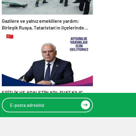
Gazilere ve yalnız emeklilere yardım:
Birleşik Rusya, Tataristan’ın ilçelerinde
“Kar İnişi” kampanyası düzenliyor
EŞİTLİK VE ADALETİN ADI: SUAT KILIÇ