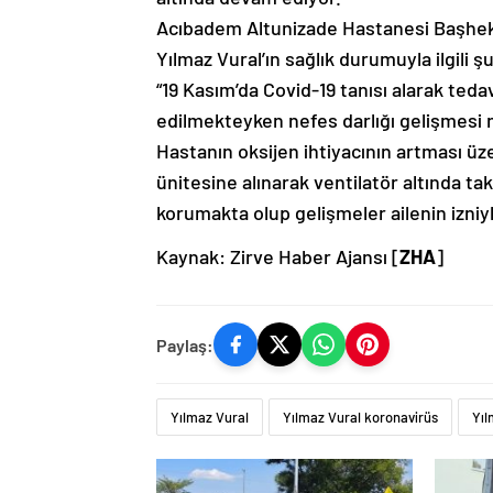
Acıbadem Altunizade Hastanesi Başheki
Yılmaz Vural’ın sağlık durumuyla ilgili ş
“19 Kasım’da Covid-19 tanısı alarak ted
edilmekteyken nefes darlığı gelişmesi n
Hastanın oksijen ihtiyacının artması ü
ünitesine alınarak ventilatör altında t
korumakta olup gelişmeler ailenin izniyl
Kaynak: Zirve Haber Ajansı [
ZHA
]
Paylaş:
Yılmaz Vural
Yılmaz Vural koronavirüs
Yıl