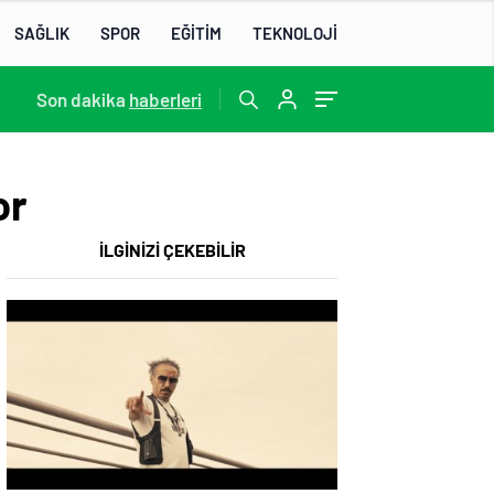
SAĞLIK
SPOR
EĞİTİM
TEKNOLOJİ
13:22
Son dakika
/
haberleri
or
İLGİNİZİ ÇEKEBİLİR