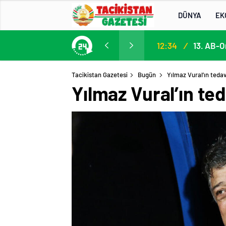
DÜNYA
EK
Participation in the 13th EU–Central Asia High-Level Political and Security Dialogue
12:34
/
Tacikistan Gazetesi
Bugün
Yılmaz Vural’ın teda
Yılmaz Vural’ın te