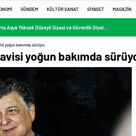
ONOMİ
GÜNDEM
KÜLTÜR SANAT
SİYASET
MAGAZİN
13. AB-Orta Asya Yüksek Düzeyli Siyasi ve Güvenlik Diyaloğuna Katılım
visi yoğun bakımda sürüyor
davisi yoğun bakımda sürüy