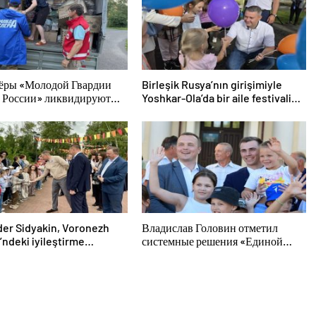
ёры «Молодой Гвардии
Birleşik Rusya’nın girişimiyle
 России» ликвидируют
Yoshkar-Ola’da bir aile festivali
твия паводков на Урале и
düzenlendi
м Востоке
er Sidyakin, Voronezh
Владислав Головин отметил
’ndeki iyileştirme
системные решения «Единой
rinin uygulanmasını
России» в поддержку детского и
ndirdi
молодёжного творчества в
Новодвинске Архангельской
области