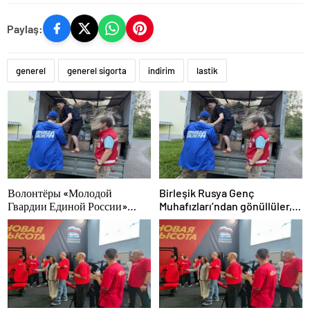
Paylaş:
generel
generel sigorta
indirim
lastik
Волонтёры «Молодой
Birleşik Rusya Genç
Гвардии Единой России»
Muhafızları’ndan gönüllüler,
ликвидируют последствия
Ural ve Uzak Doğu’daki
паводков на Урале и Дальнем
sellerin sonuçlarını ortadan
Востоке
kaldırmaya yardımcı oluyor